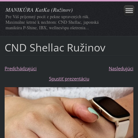
MANIKÚRA KatKa (Ružinov)
Pre Váš príjemný pocit z pekne upravených rúk.
Maximálne šetrné k nechtom: CND Shellac, japonská
manikúra P-Shine, IBX, wellnes/spa ošetrenia...
CND Shellac Ružinov
Predchádzajúci
Nasledujúci
Spustiť prezentáciu