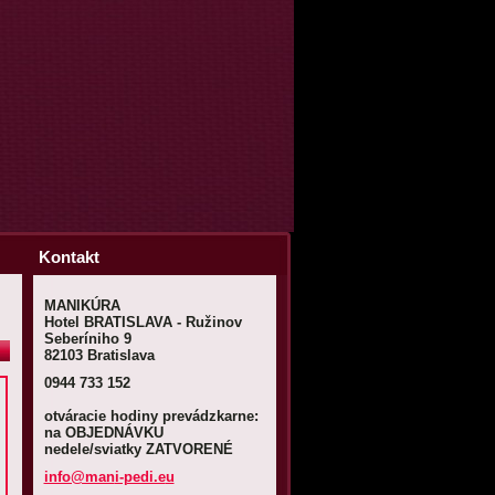
Kontakt
MANIKÚRA
Hotel BRATISLAVA - Ružinov
Seberíniho 9
82103 Bratislava
0944 733 152
otváracie hodiny prevádzkarne:
na OBJEDNÁVKU
nedele/sviatky ZATVORENÉ
info@man
i-pedi.e
u