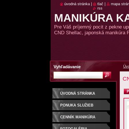
úvodná stránka
|
tlač
|
mapa strá
rss
MANIKÚRA KA
Pre Váš príjemný pocit z pekne u
CND Shellac, japonská manikúra P-
Vyhľadávanie
Úvo
CN
P
ÚVODNÁ STRÁNKA
PONUKA SLUŽIEB
CENNÍK MANIKÚRA
FOTOGALÉRIA