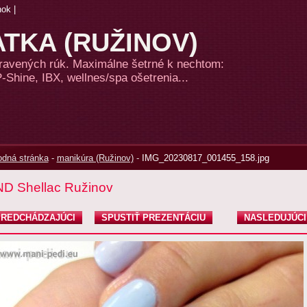
nok
|
TKA (RUŽINOV)
pravených rúk. Maximálne šetrné k nechtom:
Shine, IBX, wellnes/spa ošetrenia...
dná stránka
-
manikúra (Ružinov)
-
IMG_20230817_001455_158.jpg
D Shellac Ružinov
REDCHÁDZAJÚCI
SPUSTIŤ PREZENTÁCIU
NASLEDUJÚCI