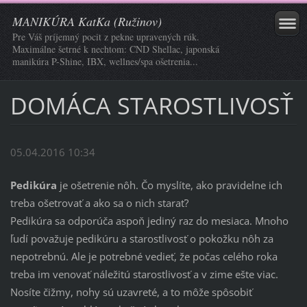
MANIKÚRA KatKa (Ružinov)
Pre Váš príjemný pocit z pekne upravených rúk.
Maximálne šetrné k nechtom: CND Shellac, japonská
manikúra P-Shine, IBX, wellnes/spa ošetrenia...
DOMÁCA STAROSTLIVOSŤ
05.04.2016 10:34
Pedikúra
je ošetrenie nôh. Čo myslíte, ako pravidelne ich
treba ošetrovať a ako sa o nich starať?
Pedikúra sa odporúča aspoň jediný raz do mesiaca. Mnoho
ľudí považuje pedikúru a starostlivosť o pokožku nôh za
nepotrebnú. Ale je potrebné vedieť, že počas celého roka
treba im venovať náležitú starostlivosť a v zime ešte viac.
Nosíte čižmy, nohy sú uzavreté, a to môže spôsobiť