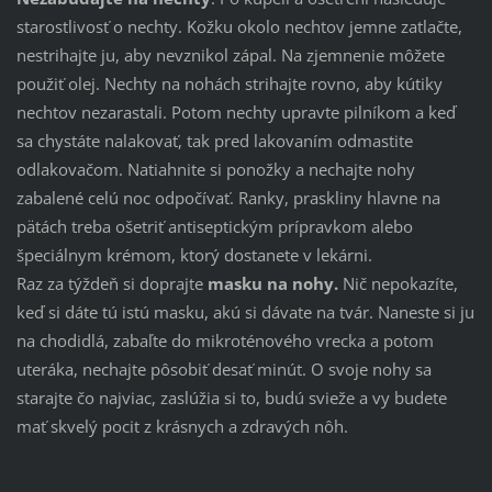
starostlivosť o nechty. Kožku okolo nechtov jemne zatlačte,
nestrihajte ju, aby nevznikol zápal. Na zjemnenie môžete
použiť olej. Nechty na nohách strihajte rovno, aby kútiky
nechtov nezarastali. Potom nechty upravte pilníkom a keď
sa chystáte nalakovať, tak pred lakovaním odmastite
odlakovačom. Natiahnite si ponožky a nechajte nohy
zabalené celú noc odpočívať. Ranky, praskliny hlavne na
pätách treba ošetriť antiseptickým prípravkom alebo
špeciálnym krémom, ktorý dostanete v lekárni.
Raz za týždeň si doprajte
masku na nohy.
Nič nepokazíte,
keď si dáte tú istú masku, akú si dávate na tvár. Naneste si ju
na chodidlá, zabaľte do mikroténového vrecka a potom
uteráka, nechajte pôsobiť desať minút. O svoje nohy sa
starajte čo najviac, zaslúžia si to, budú svieže a vy budete
mať skvelý pocit z krásnych a zdravých nôh.