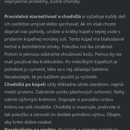
nepríjemné problémy, kožné choroby.
Pravidelná starostlivosť o chodidlá
si vyžaduje každý deň
ich osobitne umývať alebo sprchovať. Ak im však chcete
dopriať viac pohody, urobte si krátky kúpeľ v teplej vode s
pridaním kúpeľnej morskej soli. Tento kúpeľ má blahodarné
liečivé a dezinfekčné účinky. Pokožka má iba zmäknúť.
Potom si pemzou odstráňte zhrubnutú kožu. Pemzu by ste
mali používať iba krátkodobo. Po niekoľkých kúpeľoch je
potrebné ju vymeniť, lebo sa v nej ukladajú baktérie.
Nezabúdajte, že po každom použití ju vyčistite.
Chodidlá po kúpeli
vždy dôkladne utrite uterákom, najmä
medzi prstami. Zabránite vzniku plesňových ochorení. Nohy
natrite výživným krémom. Doprajte si poriadnu vrstvu
krému na celé chodidlo. Chodidlá si masírujte, prekrvite si
tak pokožku a zároveň im dodáte potrebnú výživu. Dbajte,
aby krém dobre vsiakol.
Nezabúdajte na nechty
. Po kúpeli a ošetrení nasleduje